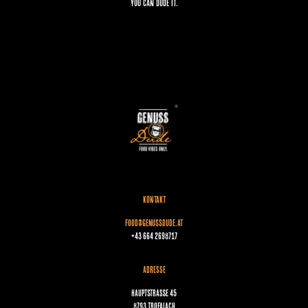
YOU CAN DUDE IT.
KONTAKT
food@genussdude.at
+43 664 2698717
ADRESSE
Hauptstraße 45
8793 Trofaiach