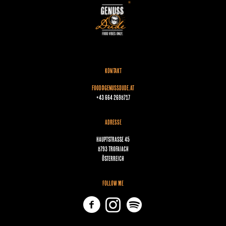
KONTAKT
food@genussdude.at
+43 664 2698717
ADRESSE
Hauptstraße 45
8793 Trofaiach
Österreich
FOLLOW ME