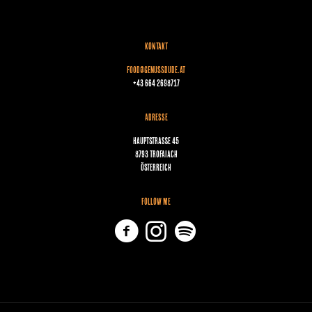
KONTAKT
food@genussdude.at
+43 664 2698717
ADRESSE
Hauptstraße 45
8793 Trofaiach
Österreich
FOLLOW ME