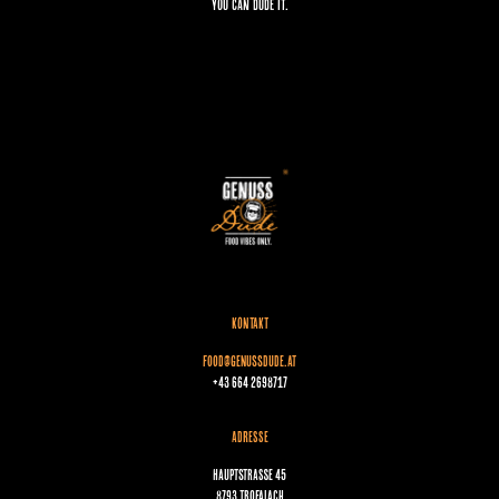
YOU CAN DUDE IT.
KONTAKT
food@genussdude.at
+43 664 2698717
ADRESSE
Hauptstraße 45
8793 Trofaiach